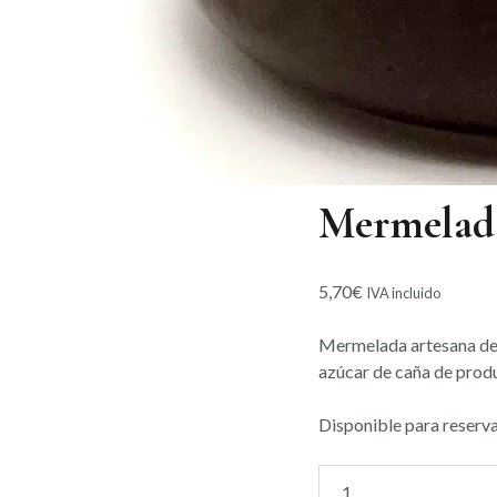
Mermelada
5,70
€
IVA incluido
Mermelada artesana de c
azúcar de caña de prod
Disponible para reserv
Mermelada