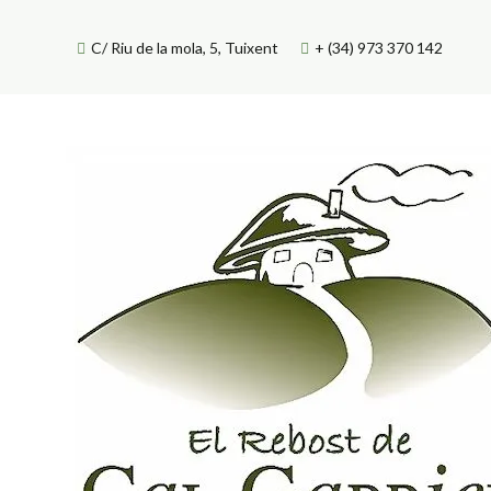
Skip
to
C/ Riu de la mola, 5, Tuixent
+ (34) 973 370 142
content