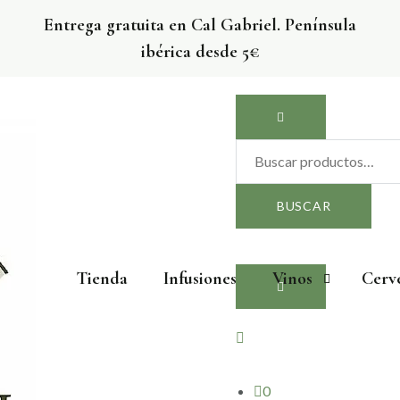
Entrega gratuita en Cal Gabriel. Península
ibérica desde 5€
Buscar
por:
BUSCAR
Tienda
Infusiones
Vinos
Cerv
El Rebost de Cal Gabriel
La botiga amb els productes de Cal Gabriel
0