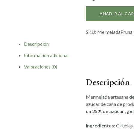
artesana
de
AÑADIR AL CA
ciruela
de
Ossera
SKU:
MelmeladaPruna
cantidad
Descripción
Información adicional
Valoraciones (0)
Descripción
Mermelada artesana de 
azúcar de caña de prod
un 25% de azúcar
, ¡po
Ingredientes:
Ciruelas 