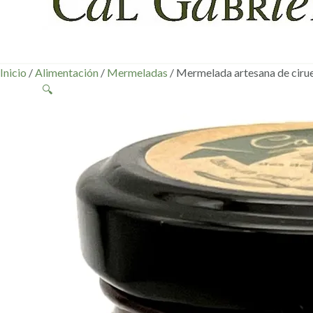
Inicio
/
Alimentación
/
Mermeladas
/ Mermelada artesana de ciru
🔍