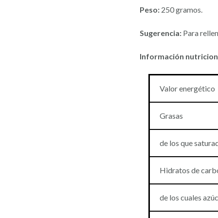
Peso:
250 gramos.
Sugerencia:
Para rellen
Información nutricion
Valor energético
Grasas
de los que satura
Hidratos de carb
de los cuales azú