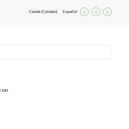
Català
(
Catalán
)
Español
Facebook
Twitter
Youtube
ezas