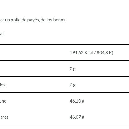
ar un pollo de payés, de los bonos.
al
191,62 Kcal / 804,8 Kj
0 g
dos
0 g
ono
46,10 g
cares
46,07 g