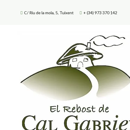
Skip
to
C/ Riu de la mola, 5, Tuixent
+ (34) 973 370 142
content