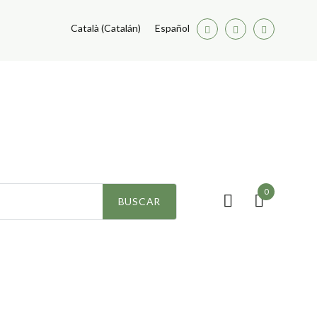
Català
(
Catalán
)
Español
Facebook
Twitter
Youtube
0
ezas
BUSCAR