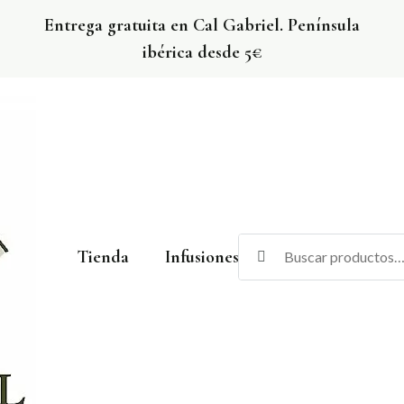
Entrega gratuita en Cal Gabriel. Península
ibérica desde 5€
Tienda
Infusiones
Vinos
Cerv
El Rebost de Cal Gabriel
La botiga amb els productes de Cal Gabriel