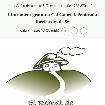
Skip
C/ Riu de la mola, 5, Tuixent
+ (34) 973 370 142
to
content
Lliurament gratuit a Cal Gabriel. Península
ibèrica des de 5€
Català
Español
(
Spanish
)
Facebook
Twitter
Youtube
E
La
am
R
pr
de
Ga
d