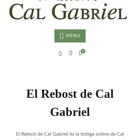
G
MENU
0
El Rebost de Cal
Gabriel
El Rebost de Cal Gabriel és la botiga online de Cal