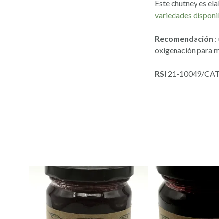
Este chutney es ela
variedades disponi
Recomendación
:
oxigenación para m
RSI
21-10049/CA