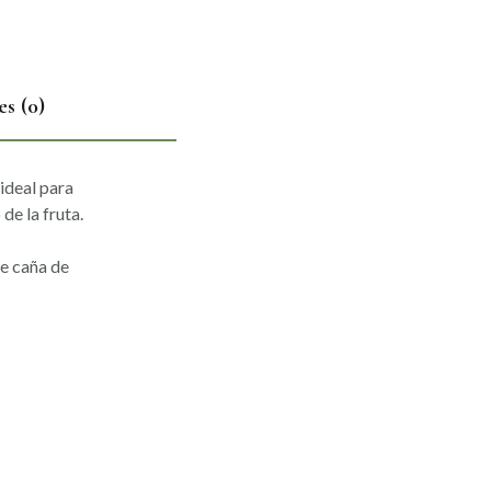
es (0)
 ideal para
de la fruta.
e caña de