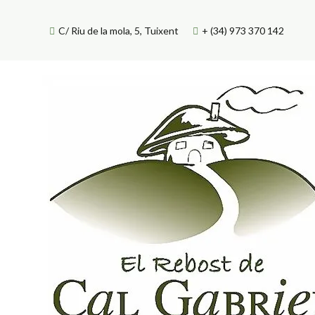
Skip
to
C/ Riu de la mola, 5, Tuixent
+ (34) 973 370 142
content