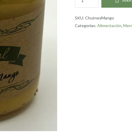
AÑA
de
mango
artesano
SKU:
ChutneyMango
cantidad
Categorías:
Alimentación
,
Mer