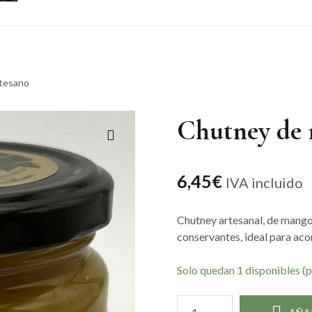
tesano
Chutney de 
🔍
6,45
€
IVA incluido
Chutney artesanal, de mango, 
conservantes, ideal para ac
Solo quedan 1 disponibles (
Chutney