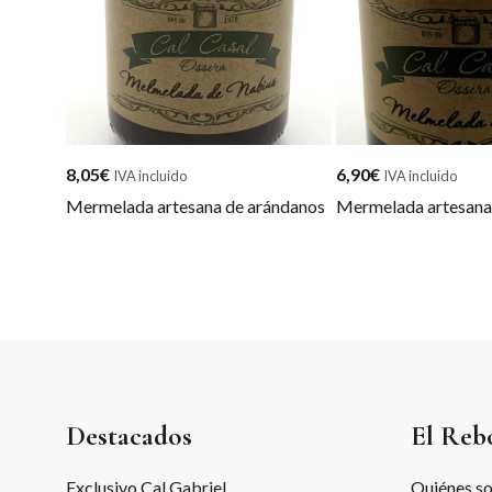
8,05
€
6,90
€
IVA incluido
IVA incluido
Mermelada artesana de arándanos
Mermelada artesana
Destacados
El Reb
Exclusivo Cal Gabriel
Quiénes s