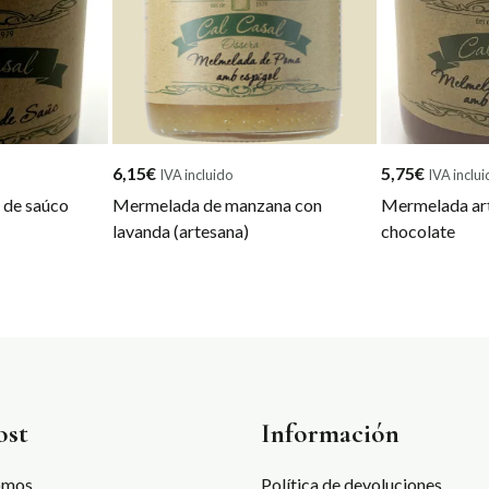
6,15
€
5,75
€
IVA incluido
IVA inclui
 de saúco
Mermelada de manzana con
Mermelada art
lavanda (artesana)
chocolate
ost
Información
omos
Política de devoluciones