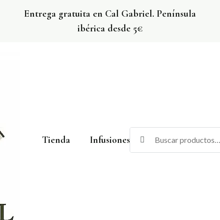
Entrega gratuita en Cal Gabriel. Península
ibérica desde 5€
Tienda
Infusiones
Vinos
Cerv
El Rebost de Cal Gabriel
La botiga amb els productes de Cal Gabriel