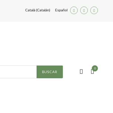
Català
(
Catalán
)
Español
Facebook
Twitter
Youtube
0
ezas
BUSCAR