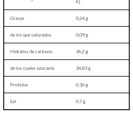
Kj
Grasas
0,24 g
de los que saturados
0,09 g
Hidratos de carbono
36,2 g
de los cuales azúcares
34,83 ​​g
Proteína
0,36 g
Sal
0,7 g