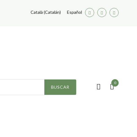
Català
(
Catalán
)
Español
Facebook
Twitter
Youtube
0
ezas
BUSCAR