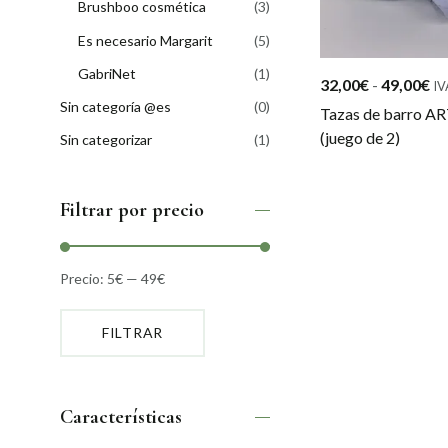
Brushboo cosmética
(3)
Es necesario Margarit
(5)
GabriNet
(1)
Ra
32,00
€
-
49,00
€
IV
Sin categoría @es
(0)
de
Tazas de barro 
pr
(juego de 2)
Sin categorizar
(1)
de
32
ha
Filtrar por precio
49
Precio:
5€
—
49€
FILTRAR
Precio
Precio
mínimo
máximo
Características