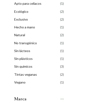
Apto para celíacos
(1)
Ecológico
(2)
Exclusivo
(2)
Hecho a mano
(1)
Natural
(2)
No transgénico
(1)
Sin lácteos
(1)
Sin plásticos
(1)
Sin químicos
(3)
Tintas veganas
(2)
Vegano
(1)
Marca