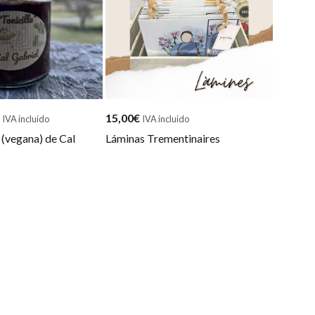
Rango
15,00
€
IVA incluido
IVA incluido
de
» (vegana) de Cal
Láminas Trementinaires
precios:
desde
5,75€
hasta
7,50€