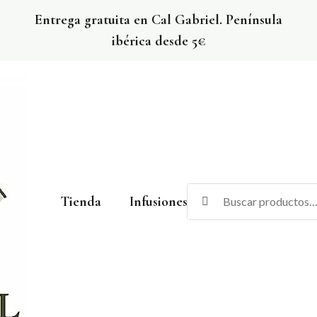
Entrega gratuita en Cal Gabriel. Península
ibérica desde 5€
Tienda
Infusiones
Vinos
Cerv
El Rebost de Cal Gabriel
La botiga amb els productes de Cal Gabriel