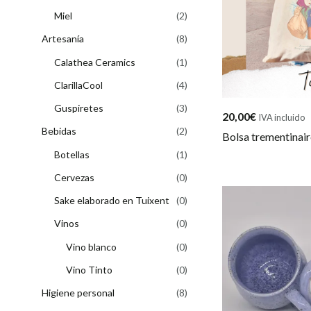
Miel
(2)
Artesanía
(8)
Calathea Ceramics
(1)
ClarillaCool
(4)
Guspiretes
(3)
20,00
€
IVA incluido
Bebidas
(2)
Bolsa trementinair
Botellas
(1)
Cervezas
(0)
Sake elaborado en Tuixent
(0)
Vinos
(0)
Vino blanco
(0)
Vino Tinto
(0)
Higiene personal
(8)