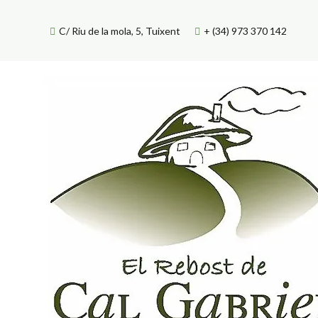
Skip
to
C/ Riu de la mola, 5, Tuixent
+ (34) 973 370 142
content