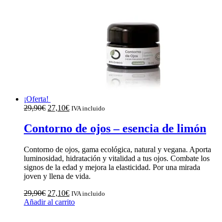
¡Oferta!
El
El
29,90
€
27,10
€
IVA incluido
precio
precio
original
actual
Contorno de ojos – esencia de limón
era:
es:
29,90€.
27,10€.
Contorno de ojos, gama ecológica, natural y vegana. Aporta
luminosidad, hidratación y vitalidad a tus ojos. Combate los
signos de la edad y mejora la elasticidad. Por una mirada
joven y llena de vida.
El
El
29,90
€
27,10
€
IVA incluido
precio
precio
Añadir al carrito
original
actual
era:
es: