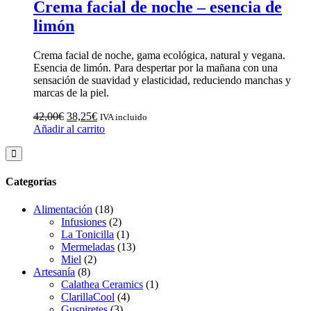
original
actual
Crema facial de noche – esencia de
era:
es:
limón
42,00€.
38,25€.
Crema facial de noche, gama ecológica, natural y vegana.
Esencia de limón. Para despertar por la mañana con una
sensación de suavidad y elasticidad, reduciendo manchas y
marcas de la piel.
El
El
42,00
€
38,25
€
IVA incluido
precio
precio
Añadir al carrito
original
actual
era:
es:
42,00€.
38,25€.
Categorías
Alimentación
(18)
Infusiones
(2)
La Tonicilla
(1)
Mermeladas
(13)
Miel
(2)
Artesanía
(8)
Calathea Ceramics
(1)
ClarillaCool
(4)
Guspiretes
(3)