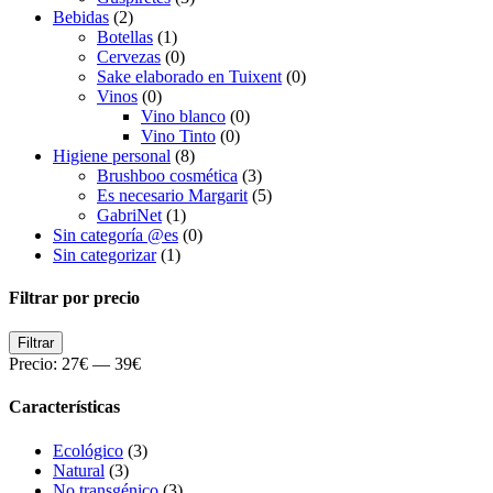
Bebidas
(2)
Botellas
(1)
Cervezas
(0)
Sake elaborado en Tuixent
(0)
Vinos
(0)
Vino blanco
(0)
Vino Tinto
(0)
Higiene personal
(8)
Brushboo cosmética
(3)
Es necesario Margarit
(5)
GabriNet
(1)
Sin categoría @es
(0)
Sin categorizar
(1)
Filtrar por precio
Precio
Precio
Filtrar
mínimo
máximo
Precio:
27€
—
39€
Características
Ecológico
(3)
Natural
(3)
No transgénico
(3)