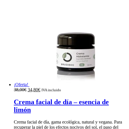
29,90€.
27,10€.
¡Oferta!
El
El
38,00
€
34,80
€
IVA incluido
precio
precio
original
actual
Crema facial de día – esencia de
era:
es:
limón
38,00€.
34,80€.
Crema facial de día, gama ecológica, natural y vegana. Para
recuperar la piel de los efectos nocivos del sol, el paso del