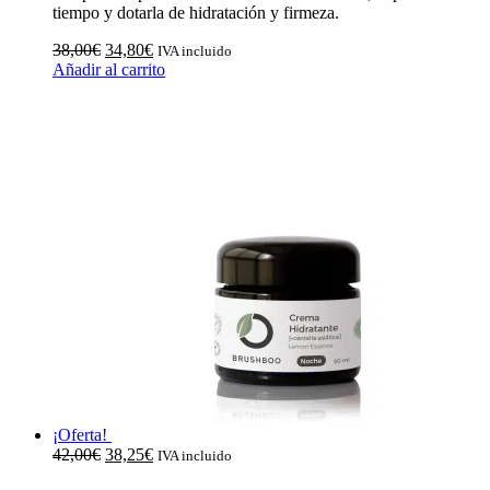
tiempo y dotarla de hidratación y firmeza.
El
El
38,00
€
34,80
€
IVA incluido
precio
precio
Añadir al carrito
original
actual
era:
es:
38,00€.
34,80€.
¡Oferta!
El
El
42,00
€
38,25
€
IVA incluido
precio
precio