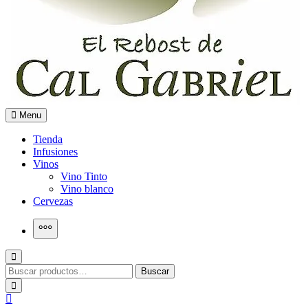
Menu
El Rebost de Cal Gabriel
La botiga amb els productes de Cal Gabriel
Tienda
Infusiones
Vinos
Vino Tinto
Vino blanco
Cervezas
More
Buscar
Buscar
por: