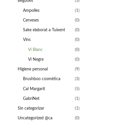
Begudes
(3)
Ampolles
(1)
Cerveses
(0)
Sake elaborat a Tuixent
(0)
Vins
(0)
Vi Blanc
(0)
Vi Negre
(0)
Higiene personal
(9)
Brushboo cosmètica
(3)
Cal Margarit
(5)
GabriNet
(1)
Sin categorizar
(1)
Uncategorized @ca
(0)