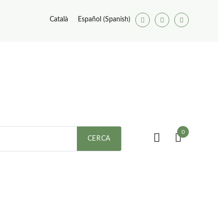
Català
Español
(
Spanish
)
Facebook
Twitter
Youtube
0
ses
CERCA