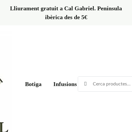
Lliurament gratuit a Cal Gabriel. Península
ibèrica des de 5€
Botiga
Infusions
Vins
Cerve
El Rebost de Cal Gabriel
La botiga amb els productes de Cal Gabriel