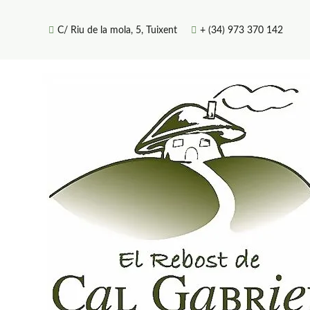
Skip
to
C/ Riu de la mola, 5, Tuixent
+ (34) 973 370 142
content