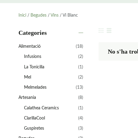
Inici
/
Begudes
/
Vins
/ Vi Blanc
Categories
Alimentació
(18)
No s'ha tro
Infusions
(2)
La Tonicilla
(1)
Mel
(2)
Melmelades
(13)
Artesania
(8)
Calathea Ceramics
(1)
ClarillaCool
(4)
Guspiretes
(3)