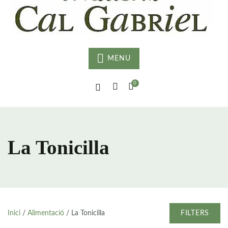
G
MENU
0
La Tonicilla
Inici
/
Alimentació
/ La Tonicilla
FILTERS