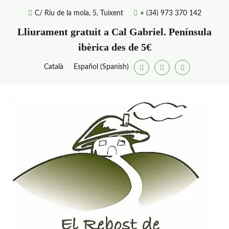
Skip
C/ Riu de la mola, 5, Tuixent
+ (34) 973 370 142
to
content
Lliurament gratuit a Cal Gabriel. Península
ibèrica des de 5€
Català
Español
(
Spanish
)
Facebook
Twitter
Youtube
E
La
am
R
pr
de
Ga
d