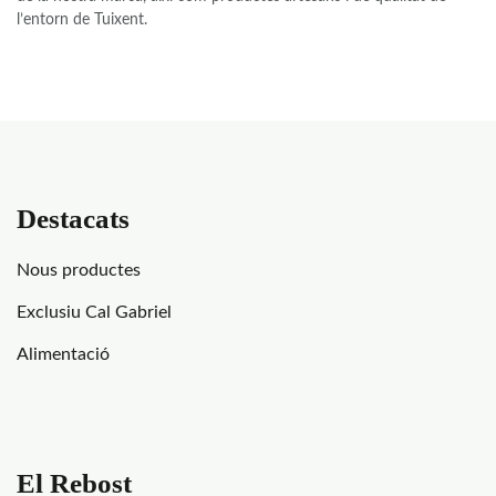
Les
l’entorn de Tuixent.
opcions
es
poden
triar
a
la
pàgina
Destacats
del
producte
Nous productes
Exclusiu Cal Gabriel
Alimentació
El Rebost