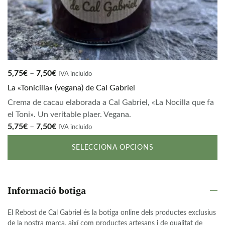
Interval
5,75
€
–
7,50
€
IVA incluido
de
La «Tonicilla» (vegana) de Cal Gabriel
preus:
Crema de cacau elaborada a Cal Gabriel, «La Nocilla que fa
5,75€
el Toni». Un veritable plaer. Vegana.
a
Interval
5,75
€
–
7,50
€
IVA incluido
7,50€
de
SELECCIONA OPCIONS
preus:
5,75€
Aquest
a
producte
7,50€
Informació botiga
té
diverses
El Rebost de Cal Gabriel és la botiga online dels productes exclusius
variants.
de la nostra marca, així com productes artesans i de qualitat de