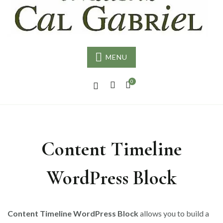
G
MENU
0
Content Timeline
WordPress Block
Content Timeline WordPress Block
allows you to build a