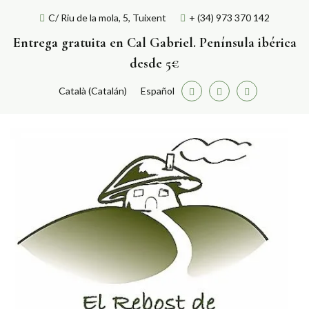
Skip
C/ Riu de la mola, 5, Tuixent
+ (34) 973 370 142
to
content
Entrega gratuita en Cal Gabriel. Península ibérica
desde 5€
Català
(
Catalán
)
Español
Facebook
Twitter
Youtube
E
La
am
R
pr
de
Ga
d